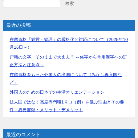
検索
最近の投稿
在留資格「経営・管理」の厳格化と対応について（2025年10
月16日～）
戸籍の文字、そのままで大丈夫？ ～俗字から常用漢字への訂
正方法と注意点～
在留資格をもった外国人の出国について（みなし再入国な
ど）
外国人のための日本での生活オリエンテーション
技人国ではなく高度専門職1号ロ（例）を選ぶ理由とその要
件・必要書類・メリット・デメリット
最近のコメント