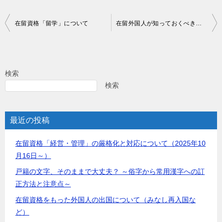
投
在留資格「留学」について
在留外国人が知っておくべき重要な手続きとそのリスク
稿
ナ
ビ
検索
ゲ
検索
ー
シ
最近の投稿
ョ
在留資格「経営・管理」の厳格化と対応について（2025年10
ン
月16日～）
戸籍の文字、そのままで大丈夫？ ～俗字から常用漢字への訂
正方法と注意点～
在留資格をもった外国人の出国について（みなし再入国な
ど）