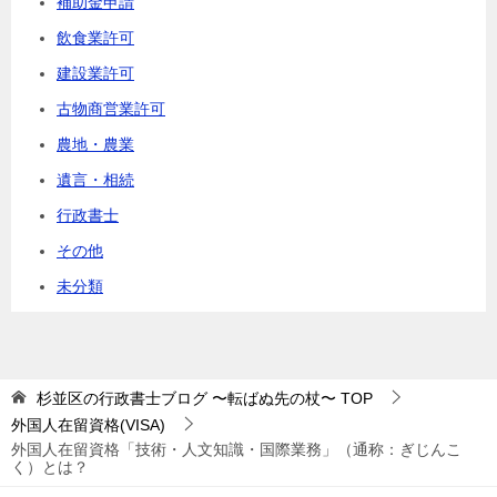
補助金申請
飲食業許可
建設業許可
古物商営業許可
農地・農業
遺言・相続
行政書士
その他
未分類
杉並区の行政書士ブログ 〜転ばぬ先の杖〜
TOP
外国人在留資格(VISA)
外国人在留資格「技術・人文知識・国際業務」（通称：ぎじんこ
く）とは？