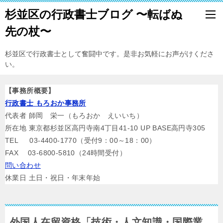
杉並区の行政書士ブログ 〜転ばぬ
先の杖〜
杉並区で行政書士として奮闘中です。是非お気軽にお声がけくださ
い。
【事務所概要】
行政書士 もろおか事務所
代表者 師岡 栄一（もろおか えいいち）
所在地 東京都杉並区高円寺南4丁目41-10 UP BASE高円寺305
TEL 03-4400-1770（受付9：00～18：00）
FAX 03-6800-5810（24時間受付）
問い合わせ
休業日 土日・祝日・年末年始
外国人在留資格「技術・人文知識・国際業